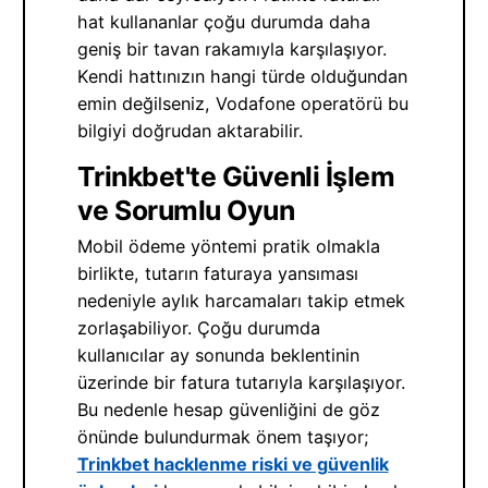
hat kullananlar çoğu durumda daha
geniş bir tavan rakamıyla karşılaşıyor.
Kendi hattınızın hangi türde olduğundan
emin değilseniz, Vodafone operatörü bu
bilgiyi doğrudan aktarabilir.
Trinkbet'te Güvenli İşlem
ve Sorumlu Oyun
Mobil ödeme yöntemi pratik olmakla
birlikte, tutarın faturaya yansıması
nedeniyle aylık harcamaları takip etmek
zorlaşabiliyor. Çoğu durumda
kullanıcılar ay sonunda beklentinin
üzerinde bir fatura tutarıyla karşılaşıyor.
Bu nedenle hesap güvenliğini de göz
önünde bulundurmak önem taşıyor;
Trinkbet hacklenme riski ve güvenlik