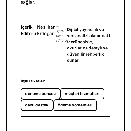
sağlar.
İçerik
Neslihan
—
Dijital yayıncılık ve
Dijital
Editörü:
Erdoğan
veri analizi alanındaki
Yayın
Editörü
tecrübesiyle,
okurlarına detaylı ve
güvenilir rehberlik
sunar.
İlgili Etiketler:
deneme bonusu
müşteri hizmetleri
canlı destek
ödeme yöntemleri