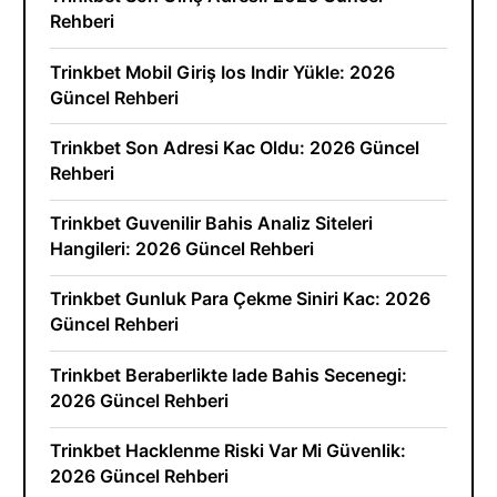
Rehberi
Trinkbet Mobil Giriş Ios Indir Yükle: 2026
Güncel Rehberi
Trinkbet Son Adresi Kac Oldu: 2026 Güncel
Rehberi
Trinkbet Guvenilir Bahis Analiz Siteleri
Hangileri: 2026 Güncel Rehberi
Trinkbet Gunluk Para Çekme Siniri Kac: 2026
Güncel Rehberi
Trinkbet Beraberlikte Iade Bahis Secenegi:
2026 Güncel Rehberi
Trinkbet Hacklenme Riski Var Mi Güvenlik:
2026 Güncel Rehberi