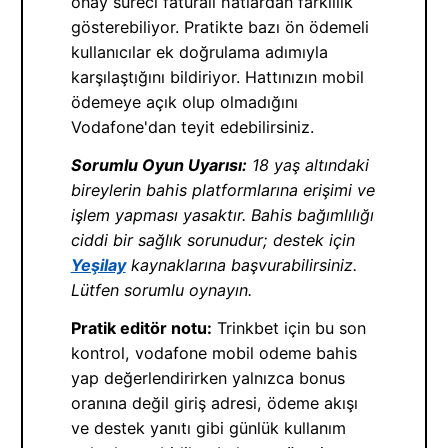
onay süreci faturalı hatlardan farklılık
gösterebiliyor. Pratikte bazı ön ödemeli
kullanıcılar ek doğrulama adımıyla
karşılaştığını bildiriyor. Hattınızın mobil
ödemeye açık olup olmadığını
Vodafone'dan teyit edebilirsiniz.
Sorumlu Oyun Uyarısı:
18 yaş altındaki
bireylerin bahis platformlarına erişimi ve
işlem yapması yasaktır. Bahis bağımlılığı
ciddi bir sağlık sorunudur; destek için
Yeşilay
kaynaklarına başvurabilirsiniz.
Lütfen sorumlu oynayın.
Pratik editör notu:
Trinkbet için bu son
kontrol, vodafone mobil odeme bahis
yap değerlendirirken yalnızca bonus
oranına değil giriş adresi, ödeme akışı
ve destek yanıtı gibi günlük kullanım