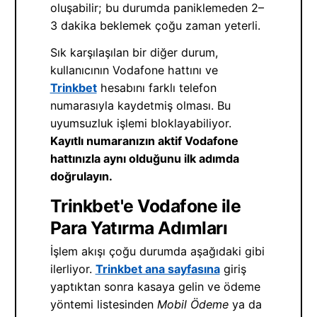
oluşabilir; bu durumda paniklemeden 2–
3 dakika beklemek çoğu zaman yeterli.
Sık karşılaşılan bir diğer durum,
kullanıcının Vodafone hattını ve
Trinkbet
hesabını farklı telefon
numarasıyla kaydetmiş olması. Bu
uyumsuzluk işlemi bloklayabiliyor.
Kayıtlı numaranızın aktif Vodafone
hattınızla aynı olduğunu ilk adımda
doğrulayın.
Trinkbet'e Vodafone ile
Para Yatırma Adımları
İşlem akışı çoğu durumda aşağıdaki gibi
ilerliyor.
Trinkbet ana sayfasına
giriş
yaptıktan sonra kasaya gelin ve ödeme
yöntemi listesinden
Mobil Ödeme
ya da