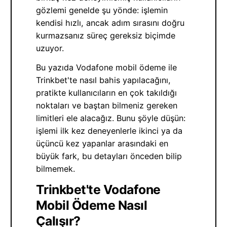
gözlemi genelde şu yönde: işlemin
kendisi hızlı, ancak adım sırasını doğru
kurmazsanız süreç gereksiz biçimde
uzuyor.
Bu yazıda Vodafone mobil ödeme ile
Trinkbet'te nasıl bahis yapılacağını,
pratikte kullanıcıların en çok takıldığı
noktaları ve baştan bilmeniz gereken
limitleri ele alacağız. Bunu şöyle düşün:
işlemi ilk kez deneyenlerle ikinci ya da
üçüncü kez yapanlar arasındaki en
büyük fark, bu detayları önceden bilip
bilmemek.
Trinkbet'te Vodafone
Mobil Ödeme Nasıl
Çalışır?