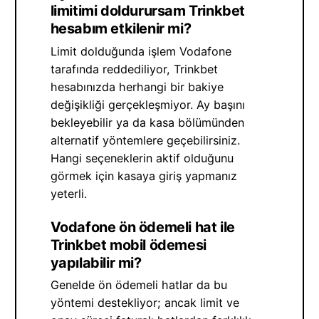
limitimi doldurursam Trinkbet
hesabım etkilenir mi?
Limit dolduğunda işlem Vodafone
tarafında reddediliyor, Trinkbet
hesabınızda herhangi bir bakiye
değişikliği gerçekleşmiyor. Ay başını
bekleyebilir ya da kasa bölümünden
alternatif yöntemlere geçebilirsiniz.
Hangi seçeneklerin aktif olduğunu
görmek için kasaya giriş yapmanız
yeterli.
Vodafone ön ödemeli hat ile
Trinkbet mobil ödemesi
yapılabilir mi?
Genelde ön ödemeli hatlar da bu
yöntemi destekliyor; ancak limit ve