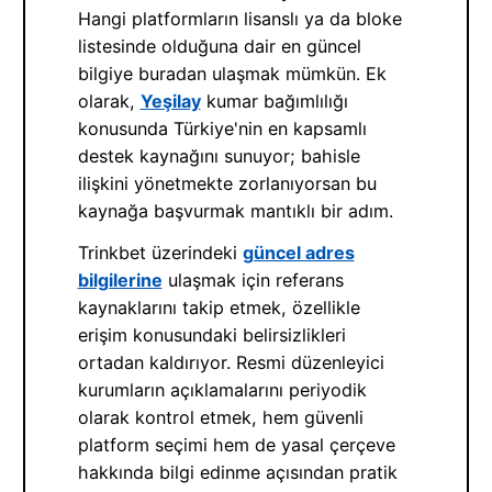
Hangi platformların lisanslı ya da bloke
listesinde olduğuna dair en güncel
bilgiye buradan ulaşmak mümkün. Ek
olarak,
Yeşilay
kumar bağımlılığı
konusunda Türkiye'nin en kapsamlı
destek kaynağını sunuyor; bahisle
ilişkini yönetmekte zorlanıyorsan bu
kaynağa başvurmak mantıklı bir adım.
Trinkbet üzerindeki
güncel adres
bilgilerine
ulaşmak için referans
kaynaklarını takip etmek, özellikle
erişim konusundaki belirsizlikleri
ortadan kaldırıyor. Resmi düzenleyici
kurumların açıklamalarını periyodik
olarak kontrol etmek, hem güvenli
platform seçimi hem de yasal çerçeve
hakkında bilgi edinme açısından pratik