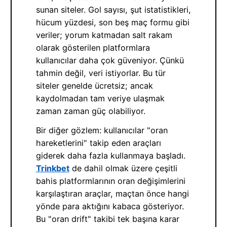
sunan siteler. Gol sayısı, şut istatistikleri,
hücum yüzdesi, son beş maç formu gibi
veriler; yorum katmadan salt rakam
olarak gösterilen platformlara
kullanıcılar daha çok güveniyor. Çünkü
tahmin değil, veri istiyorlar. Bu tür
siteler genelde ücretsiz; ancak
kaydolmadan tam veriye ulaşmak
zaman zaman güç olabiliyor.
Bir diğer gözlem: kullanıcılar "oran
hareketlerini" takip eden araçları
giderek daha fazla kullanmaya başladı.
Trinkbet
de dahil olmak üzere çeşitli
bahis platformlarının oran değişimlerini
karşılaştıran araçlar, maçtan önce hangi
yönde para aktığını kabaca gösteriyor.
Bu "oran drift" takibi tek başına karar