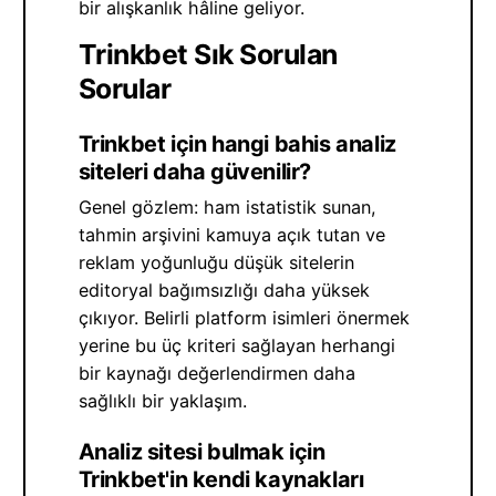
bir alışkanlık hâline geliyor.
Trinkbet Sık Sorulan
Sorular
Trinkbet için hangi bahis analiz
siteleri daha güvenilir?
Genel gözlem: ham istatistik sunan,
tahmin arşivini kamuya açık tutan ve
reklam yoğunluğu düşük sitelerin
editoryal bağımsızlığı daha yüksek
çıkıyor. Belirli platform isimleri önermek
yerine bu üç kriteri sağlayan herhangi
bir kaynağı değerlendirmen daha
sağlıklı bir yaklaşım.
Analiz sitesi bulmak için
Trinkbet'in kendi kaynakları