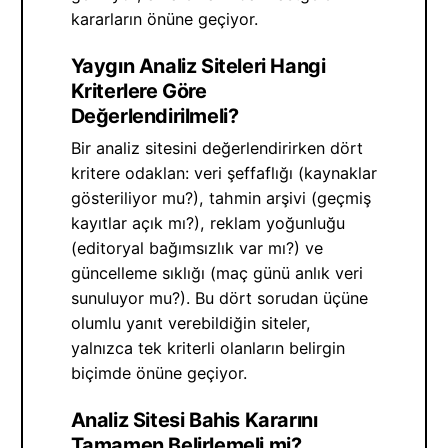
kararların önüne geçiyor.
Yaygın Analiz Siteleri Hangi
Kriterlere Göre
Değerlendirilmeli?
Bir analiz sitesini değerlendirirken dört
kritere odaklan: veri şeffaflığı (kaynaklar
gösteriliyor mu?), tahmin arşivi (geçmiş
kayıtlar açık mı?), reklam yoğunluğu
(editoryal bağımsızlık var mı?) ve
güncelleme sıklığı (maç günü anlık veri
sunuluyor mu?). Bu dört sorudan üçüne
olumlu yanıt verebildiğin siteler,
yalnızca tek kriterli olanların belirgin
biçimde önüne geçiyor.
Analiz Sitesi Bahis Kararını
Tamamen Belirlemeli mi?