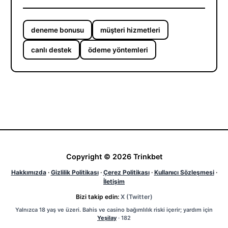
deneme bonusu
müşteri hizmetleri
canlı destek
ödeme yöntemleri
Copyright © 2026 Trinkbet
Hakkımızda
·
Gizlilik Politikası
·
Çerez Politikası
·
Kullanıcı Sözleşmesi
·
İletişim
Bizi takip edin:
X (Twitter)
Yalnızca 18 yaş ve üzeri. Bahis ve casino bağımlılık riski içerir; yardım için
Yeşilay
· 182