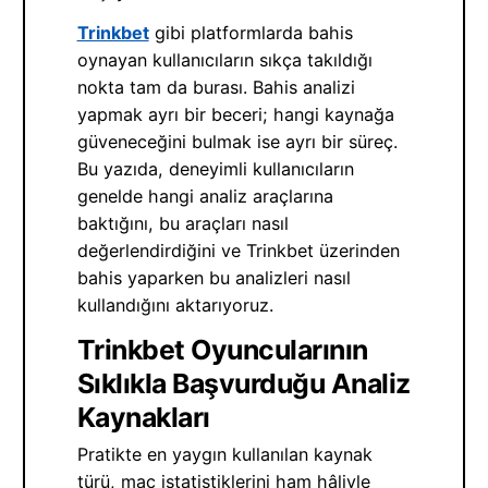
Trinkbet
gibi platformlarda bahis
oynayan kullanıcıların sıkça takıldığı
nokta tam da burası. Bahis analizi
yapmak ayrı bir beceri; hangi kaynağa
güveneceğini bulmak ise ayrı bir süreç.
Bu yazıda, deneyimli kullanıcıların
genelde hangi analiz araçlarına
baktığını, bu araçları nasıl
değerlendirdiğini ve Trinkbet üzerinden
bahis yaparken bu analizleri nasıl
kullandığını aktarıyoruz.
Trinkbet Oyuncularının
Sıklıkla Başvurduğu Analiz
Kaynakları
Pratikte en yaygın kullanılan kaynak
türü, maç istatistiklerini ham hâliyle