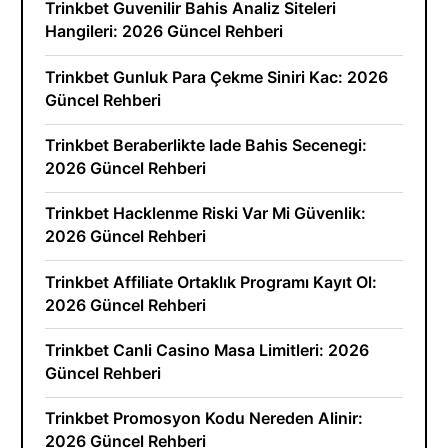
Trinkbet Guvenilir Bahis Analiz Siteleri
Hangileri: 2026 Güncel Rehberi
Trinkbet Gunluk Para Çekme Siniri Kac: 2026
Güncel Rehberi
Trinkbet Beraberlikte Iade Bahis Secenegi:
2026 Güncel Rehberi
Trinkbet Hacklenme Riski Var Mi Güvenlik:
2026 Güncel Rehberi
Trinkbet Affiliate Ortaklık Programı Kayıt Ol:
2026 Güncel Rehberi
Trinkbet Canli Casino Masa Limitleri: 2026
Güncel Rehberi
Trinkbet Promosyon Kodu Nereden Alinir:
2026 Güncel Rehberi