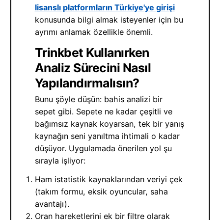
lisanslı platformların Türkiye'ye girişi
konusunda bilgi almak isteyenler için bu
ayrımı anlamak özellikle önemli.
Trinkbet Kullanırken
Analiz Sürecini Nasıl
Yapılandırmalısın?
Bunu şöyle düşün: bahis analizi bir
sepet gibi. Sepete ne kadar çeşitli ve
bağımsız kaynak koyarsan, tek bir yanış
kaynağın seni yanıltma ihtimali o kadar
düşüyor. Uygulamada önerilen yol şu
sırayla işliyor:
Ham istatistik kaynaklarından veriyi çek
(takım formu, eksik oyuncular, saha
avantajı).
Oran hareketlerini ek bir filtre olarak