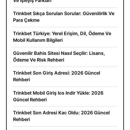
Ve İşleyiş Farkları
Trinkbet Sıkça Sorulan Sorular: Güvenilirlik Ve
Para Çekme
Trinkbet Türkiye: Yerel Erişim, Dil, Ödeme Ve
Mobil Kullanım Bilgileri
Güvenilir Bahis Sitesi Nasıl Seçilir: Lisans,
Ödeme Ve Risk Rehberi
Trinkbet Son Giriş Adresi: 2026 Güncel
Rehberi
Trinkbet Mobil Giriş Ios Indir Yükle: 2026
Güncel Rehberi
Trinkbet Son Adresi Kac Oldu: 2026 Güncel
Rehberi