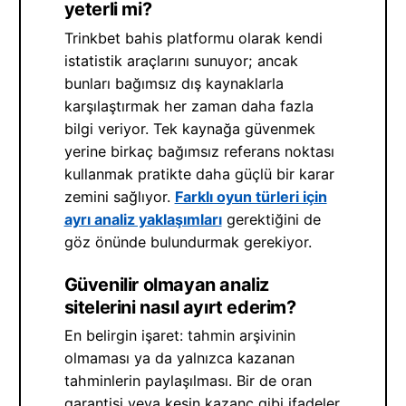
yeterli mi?
Trinkbet bahis platformu olarak kendi
istatistik araçlarını sunuyor; ancak
bunları bağımsız dış kaynaklarla
karşılaştırmak her zaman daha fazla
bilgi veriyor. Tek kaynağa güvenmek
yerine birkaç bağımsız referans noktası
kullanmak pratikte daha güçlü bir karar
zemini sağlıyor.
Farklı oyun türleri için
ayrı analiz yaklaşımları
gerektiğini de
göz önünde bulundurmak gerekiyor.
Güvenilir olmayan analiz
sitelerini nasıl ayırt ederim?
En belirgin işaret: tahmin arşivinin
olmaması ya da yalnızca kazanan
tahminlerin paylaşılması. Bir de oran
garantisi veya kesin kazanç gibi ifadeler