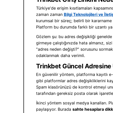
Türkiye'de erişim kısıtlamaları kapsamınd
zaman zaman
Bilgi Teknolojileri ve İl
kurumsal bir süreç; belirli bir kararname ç
Platform bu durumda farklı bir uzantı y
Gözlem şu: bu adres değişikliği genelde 
girmeye çalıştığınızda hata almanız, sizi
"adres neden değişti?" sorusunu sormak 
odaklanmak daha verimli.
Trinkbet Güncel Adresine 
En güvenilir yöntem, platforma kayıtlı e
gibi platformlar adres değişikliklerini kay
Spam klasörünüzü de kontrol etmeyi unutm
tarafından gereksiz posta olarak işaretle
İkinci yöntem sosyal medya kanalları. Pl
paylaşıyor. Burada
sahte hesaplara dikk