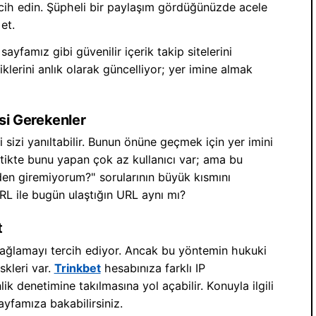
rcih edin. Şüpheli bir paylaşım gördüğünüzde acele
et.
sayfamız gibi güvenilir içerik takip sitelerini
iklerini anlık olarak güncelliyor; yer imine almak
esi Gerekenler
i sizi yanıltabilir. Bunun önüne geçmek için yer imini
atikte bunu yapan çok az kullanıcı var; ama bu
den giremiyorum?" sorularının büyük kısmını
RL ile bugün ulaştığın URL aynı mı?
t
m sağlamayı tercih ediyor. Ancak bu yöntemin hukuki
skleri var.
Trinkbet
hesabınıza farklı IP
k denetimine takılmasına yol açabilir. Konuyla ilgili
yfamıza bakabilirsiniz.