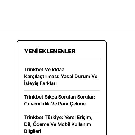
YENI EKLENENLER
Trinkbet Ve İddaa
Karşılaştırması: Yasal Durum Ve
İşleyiş Farkları
Trinkbet Sıkça Sorulan Sorular:
Güvenilirlik Ve Para Çekme
Trinkbet Türkiye: Yerel Erişim,
Dil, Ödeme Ve Mobil Kullanım
Bilgileri