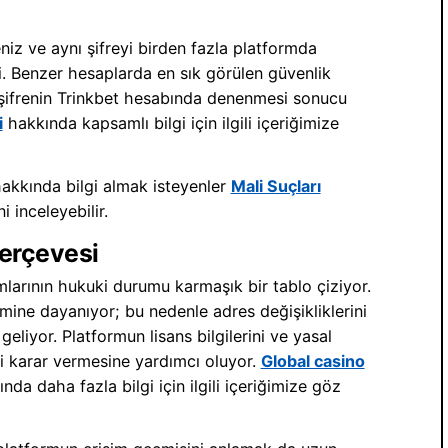
meniz ve aynı şifreyi birden fazla platformda
. Benzer hesaplarda en sık görülen güvenlik
lan şifrenin Trinkbet hesabında denenmesi sonucu
i
hakkında kapsamlı bilgi için ilgili içeriğimize
hakkında bilgi almak isteyenler
Mali Suçları
i inceleyebilir.
Çerçevesi
mlarının hukuki durumu karmaşık bir tablo çiziyor.
emine dayanıyor; bu nedenle adres değişikliklerini
eliyor. Platformun lisans bilgilerini ve yasal
çli karar vermesine yardımcı oluyor.
Global casino
nda daha fazla bilgi için ilgili içeriğimize göz