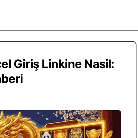
l Giriş Linkine Nasil:
beri