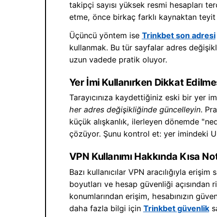
takipçi sayısı yüksek resmi hesapları te
etme, önce birkaç farklı kaynaktan teyit 
Üçüncü yöntem ise
Trinkbet son adresi
kullanmak. Bu tür sayfalar adres değişikl
uzun vadede pratik oluyor.
Yer İmi Kullanırken Dikkat Edilm
Tarayıcınıza kaydettiğiniz eski bir yer im
her adres değişikliğinde güncelleyin
. Pr
küçük alışkanlık, ilerleyen dönemde "ne
çözüyor. Şunu kontrol et: yer imindeki U
VPN Kullanımı Hakkında Kısa No
Bazı kullanıcılar VPN aracılığıyla erişi
boyutları ve hesap güvenliği açısından ri
konumlarından erişim, hesabınızın güvenli
daha fazla bilgi için
Trinkbet güvenlik
sa