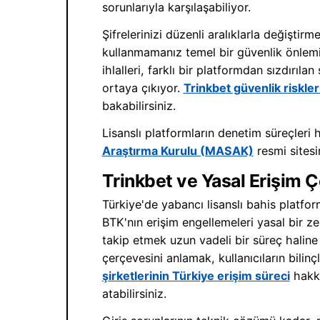
sorunlarıyla karşılaşabiliyor.
Şifrelerinizi düzenli aralıklarla değiştir
kullanmamanız temel bir güvenlik önlemi
ihlalleri, farklı bir platformdan sızdırı
ortaya çıkıyor.
Trinkbet güvenlik riskler
bakabilirsiniz.
Lisanslı platformların denetim süreçleri 
Araştırma Kurulu (MASAK)
resmi sitesin
Trinkbet ve Yasal Erişim 
Türkiye'de yabancı lisanslı bahis platfor
BTK'nın erişim engellemeleri yasal bir z
takip etmek uzun vadeli bir süreç haline g
çerçevesini anlamak, kullanıcıların bilin
şirketlerinin Türkiye erişim süreci
hakkı
atabilirsiniz.