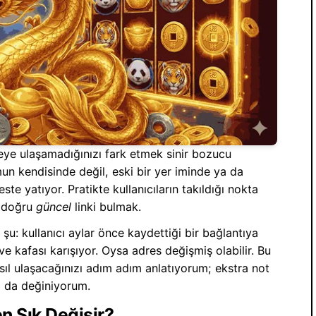
teye ulaşamadığınızı fark etmek sinir bozucu
un kendisinde değil, eski bir yer iminde ya da
te yatıyor. Pratikte kullanıcıların takıldığı nokta
, doğru
güncel
linki bulmak.
u: kullanıcı aylar önce kaydettiği bir bağlantıya
 ve kafası karışıyor. Oysa adres değişmiş olabilir. Bu
asıl ulaşacağınızı adım adım anlatıyorum; ekstra not
a da değiniyorum.
en Sık Değişir?