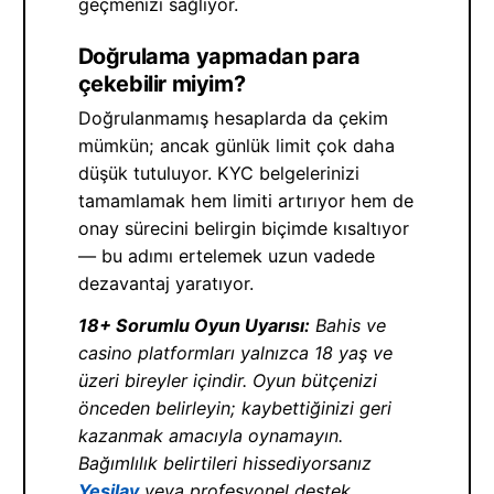
geçmenizi sağlıyor.
Doğrulama yapmadan para
çekebilir miyim?
Doğrulanmamış hesaplarda da çekim
mümkün; ancak günlük limit çok daha
düşük tutuluyor. KYC belgelerinizi
tamamlamak hem limiti artırıyor hem de
onay sürecini belirgin biçimde kısaltıyor
— bu adımı ertelemek uzun vadede
dezavantaj yaratıyor.
18+ Sorumlu Oyun Uyarısı:
Bahis ve
casino platformları yalnızca 18 yaş ve
üzeri bireyler içindir. Oyun bütçenizi
önceden belirleyin; kaybettiğinizi geri
kazanmak amacıyla oynamayın.
Bağımlılık belirtileri hissediyorsanız
Yeşilay
veya profesyonel destek