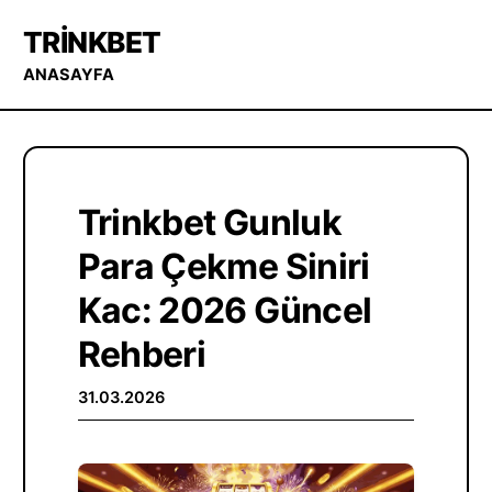
TRINKBET
ANASAYFA
Trinkbet Gunluk
Para Çekme Siniri
Kac: 2026 Güncel
Rehberi
31.03.2026