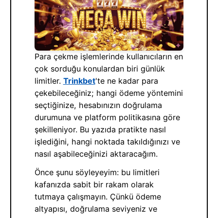
Para çekme işlemlerinde kullanıcıların en
çok sorduğu konulardan biri günlük
limitler.
Trinkbet
'te ne kadar para
çekebileceğiniz; hangi ödeme yöntemini
seçtiğinize, hesabınızın doğrulama
durumuna ve platform politikasına göre
şekilleniyor. Bu yazıda pratikte nasıl
işlediğini, hangi noktada takıldığınızı ve
nasıl aşabileceğinizi aktaracağım.
Önce şunu söyleyeyim: bu limitleri
kafanızda sabit bir rakam olarak
tutmaya çalışmayın. Çünkü ödeme
altyapısı, doğrulama seviyeniz ve