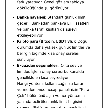
fark yaratıyor. Genel gözlem tabloya
döküldüğünde şu görünüyor:
Banka havalesi:
Standart günlük limit
geçerli. Bankadan bankaya EFT saatleri
ve banka tarafı kısıtları da süreyi
etkileyebiliyor.
Kripto para (Bitcoin, USDT vb.):
Çoğu
durumda daha yüksek günlük limitler ve
belirgin biçimde kısa onay süreleri
sunuluyor.
E-cüzdan seçenekleri:
Orta seviye
limitler. İşlem onay süresi bu kanalda
genellikle en kısa seyrediyor.
Hangi yöntemi kullanacağınıza karar
vermeden önce hesap panelinizin "Para
Çek" bölümünü açın ve her yöntemin
yanında belirtilen anlık limit bilgisini
okuyun. Platform gerçek zamanlı limit