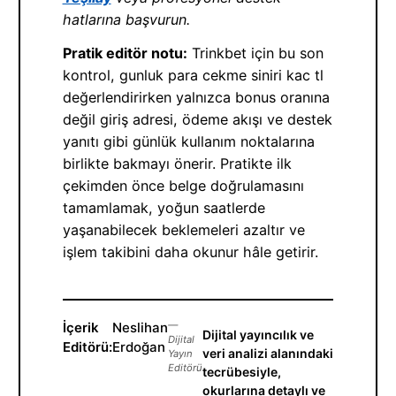
hatlarına başvurun.
Pratik editör notu:
Trinkbet için bu son
kontrol, gunluk para cekme siniri kac tl
değerlendirirken yalnızca bonus oranına
değil giriş adresi, ödeme akışı ve destek
yanıtı gibi günlük kullanım noktalarına
birlikte bakmayı önerir. Pratikte ilk
çekimden önce belge doğrulamasını
tamamlamak, yoğun saatlerde
yaşanabilecek beklemeleri azaltır ve
işlem takibini daha okunur hâle getirir.
İçerik
Neslihan
—
Dijital yayıncılık ve
Dijital
Editörü:
Erdoğan
veri analizi alanındaki
Yayın
Editörü
tecrübesiyle,
okurlarına detaylı ve