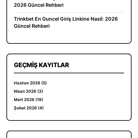
2026 Güncel Rehberi
Trinkbet En Guncel Giriş Linkine Nasil: 2026
Güncel Rehberi
GEÇMIŞ KAYITLAR
Haziran 2026 (5)
Nisan 2026 (3)
Mart 2026 (19)
Şubat 2026 (4)