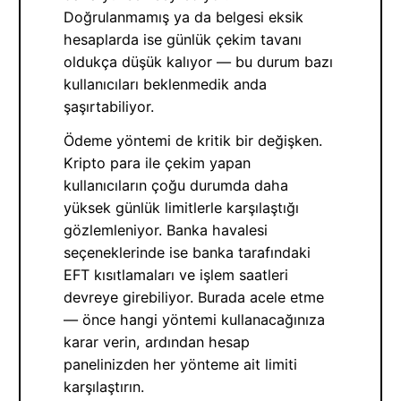
Doğrulanmamış ya da belgesi eksik
hesaplarda ise günlük çekim tavanı
oldukça düşük kalıyor — bu durum bazı
kullanıcıları beklenmedik anda
şaşırtabiliyor.
Ödeme yöntemi de kritik bir değişken.
Kripto para ile çekim yapan
kullanıcıların çoğu durumda daha
yüksek günlük limitlerle karşılaştığı
gözlemleniyor. Banka havalesi
seçeneklerinde ise banka tarafındaki
EFT kısıtlamaları ve işlem saatleri
devreye girebiliyor. Burada acele etme
— önce hangi yöntemi kullanacağınıza
karar verin, ardından hesap
panelinizden her yönteme ait limiti
karşılaştırın.