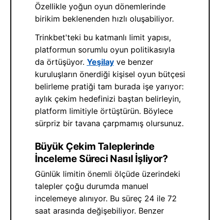
Özellikle yoğun oyun dönemlerinde
birikim beklenenden hızlı oluşabiliyor.
Trinkbet'teki bu katmanlı limit yapısı,
platformun sorumlu oyun politikasıyla
da örtüşüyor.
Yeşilay
ve benzer
kuruluşların önerdiği kişisel oyun bütçesi
belirleme pratiği tam burada işe yarıyor:
aylık çekim hedefinizi baştan belirleyin,
platform limitiyle örtüştürün. Böylece
sürpriz bir tavana çarpmamış olursunuz.
Büyük Çekim Taleplerinde
İnceleme Süreci Nasıl İşliyor?
Günlük limitin önemli ölçüde üzerindeki
talepler çoğu durumda manuel
incelemeye alınıyor. Bu süreç 24 ile 72
saat arasında değişebiliyor. Benzer