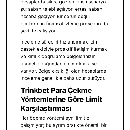
hesaplarda sıkça gözlemlenen senaryo
şu: sabah talebi açılıyor, ertesi sabah
hesaba geçiyor. Bir sorun değil;
platformun finansal izleme prosedürü bu
şekilde çalışıyor.
İnceleme sürecini hızlandırmak için
destek ekibiyle proaktif iletişim kurmak
ve kimlik doğrulama belgelerinizin
güncel olduğundan emin olmak işe
yarıyor. Belge eksikliği olan hesaplarda
inceleme genellikle daha uzun sürüyor.
Trinkbet Para Çekme
Yöntemlerine Göre Limit
Karşılaştırması
Her ödeme yöntemi aynı limitle
çalışmıyor; bu ayrım pratikte önemli bir