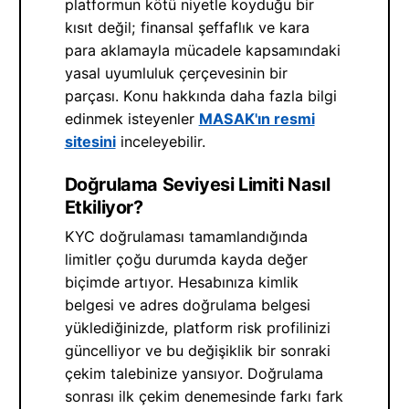
platformun kötü niyetle koyduğu bir
kısıt değil; finansal şeffaflık ve kara
para aklamayla mücadele kapsamındaki
yasal uyumluluk çerçevesinin bir
parçası. Konu hakkında daha fazla bilgi
edinmek isteyenler
MASAK'ın resmi
sitesini
inceleyebilir.
Doğrulama Seviyesi Limiti Nasıl
Etkiliyor?
KYC doğrulaması tamamlandığında
limitler çoğu durumda kayda değer
biçimde artıyor. Hesabınıza kimlik
belgesi ve adres doğrulama belgesi
yüklediğinizde, platform risk profilinizi
güncelliyor ve bu değişiklik bir sonraki
çekim talebinize yansıyor. Doğrulama
sonrası ilk çekim denemesinde farkı fark