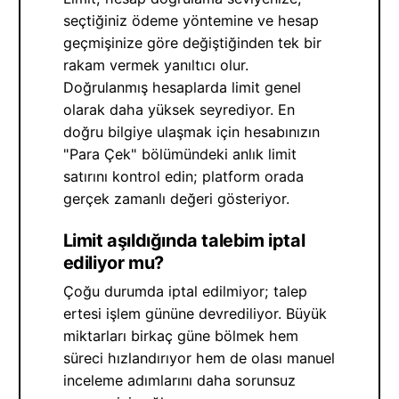
seçtiğiniz ödeme yöntemine ve hesap
geçmişinize göre değiştiğinden tek bir
rakam vermek yanıltıcı olur.
Doğrulanmış hesaplarda limit genel
olarak daha yüksek seyrediyor. En
doğru bilgiye ulaşmak için hesabınızın
"Para Çek" bölümündeki anlık limit
satırını kontrol edin; platform orada
gerçek zamanlı değeri gösteriyor.
Limit aşıldığında talebim iptal
ediliyor mu?
Çoğu durumda iptal edilmiyor; talep
ertesi işlem gününe devrediliyor. Büyük
miktarları birkaç güne bölmek hem
süreci hızlandırıyor hem de olası manuel
inceleme adımlarını daha sorunsuz