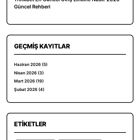
Güncel Rehberi
GEÇMIŞ KAYITLAR
Haziran 2026 (5)
Nisan 2026 (3)
Mart 2026 (19)
Şubat 2026 (4)
ETIKETLER