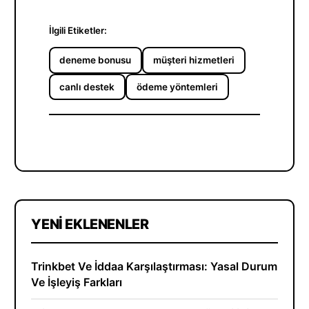
İlgili Etiketler:
deneme bonusu
müşteri hizmetleri
canlı destek
ödeme yöntemleri
YENI EKLENENLER
Trinkbet Ve İddaa Karşılaştırması: Yasal Durum
Ve İşleyiş Farkları