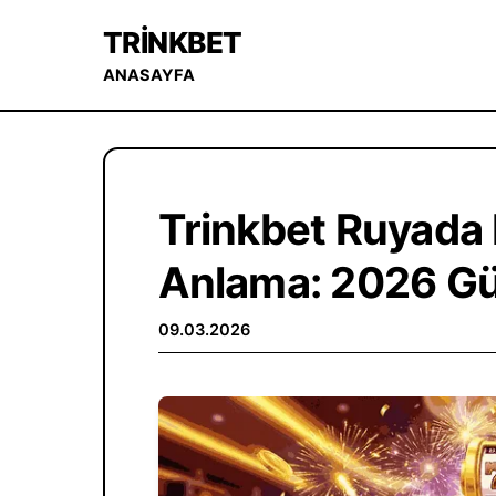
TRINKBET
ANASAYFA
Trinkbet Ruyada
Anlama: 2026 Gü
09.03.2026