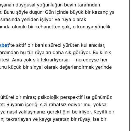
 yaşanan duygusal yoğunluğun beyin tarafından
. Bunu şöyle düşün: Gün içinde büyük bir kazanç ya
ırasında yeniden işliyor ve rüya olarak
rumda olumlu bir kehanetten çok, o konuya yönelik
kbet
'te aktif bir bahis süreci yürüten kullanıcılar,
 ardından bu tür rüyaları daha sık görüyor. Bu klinik
tivitesi. Ama çok sık tekrarlıyorsa — neredeyse her
nu küçük bir sinyal olarak değerlendirmek yerinde
 kültürel bir miras; psikolojik perspektif ise günümüz
et: Rüyanın içeriği sizi rahatsız ediyor mu, yoksa
 nasıl yaklaşmanız gerektiğini belirliyor. Keyifli bir
ın; tekrarlayan ve kaygı yaratan bir rüyayı ise bir