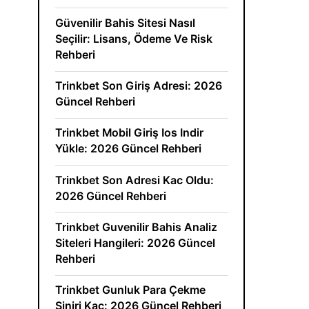
Güvenilir Bahis Sitesi Nasıl
Seçilir: Lisans, Ödeme Ve Risk
Rehberi
Trinkbet Son Giriş Adresi: 2026
Güncel Rehberi
Trinkbet Mobil Giriş Ios Indir
Yükle: 2026 Güncel Rehberi
Trinkbet Son Adresi Kac Oldu:
2026 Güncel Rehberi
Trinkbet Guvenilir Bahis Analiz
Siteleri Hangileri: 2026 Güncel
Rehberi
Trinkbet Gunluk Para Çekme
Siniri Kac: 2026 Güncel Rehberi