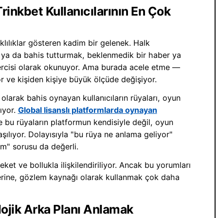
inkbet Kullanıcılarının En Çok
klılıklar gösteren kadim bir gelenek. Halk
 ya da bahis tutturmak, beklenmedik bir haber ya
cisi olarak okunuyor. Ama burada acele etme —
r ve kişiden kişiye büyük ölçüde değişiyor.
olarak bahis oynayan kullanıcıların rüyaları, oyun
ıyor.
Global lisanslı platformlarda oynayan
 bu rüyaların platformun kendisiyle değil, oyun
aşılıyor. Dolayısıyla "bu rüya ne anlama geliyor"
m" sorusu da değerli.
ket ve bollukla ilişkilendiriliyor. Ancak bu yorumları
rine, gözlem kaynağı olarak kullanmak çok daha
lojik Arka Planı Anlamak