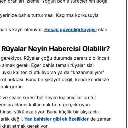
en oranları izleme. Yoğun bahis süreçlerinin doğal
 yerinize bahis tutturması. Kaçırma korkusuyla
ahis kayıt olmuyor.
Hesap güvenliği kaygısı
olan
Rüyalar Neyin Habercisi Olabilir?
 gerekiyor. Rüyalar çoğu durumda zararsız bilinçaltı
ye almak gerek. Eğer bahis temalı rüyalar sizi
uyku kalitenizi etkiliyorsa ya da "kazanmalıyım"
trol noktası. Bunu bir şikâyet değil, kendi kendinize
arak görün.
 ve seans süresi belirleyen kullanıcılar bu tür
oyun araçlarını kullanmak hem gerçek oyun
nsel yükü azaltıyor. Bunu küçük bir alışkanlık
arlık değil.
Yan bahisler gibi ek özellikler
de zaman
dikkat etmek gerekiyor.