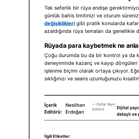
Tek seferlik bir rüya endişe gerektirmiyor
günlük bahis limitinizi ve oturum süreni
değişiklikleri
gibi pratik konularda kafanı
azaldığında rüya temaları da genellikle d
Rüyada para kaybetmek ne anla
Çoğu durumda bu da bir kontrol ya da kay
deneyiminde kazanç ve kayıp döngüleri yo
işlenme biçimi olarak ortaya çıkıyor. Eğ
sıklığınızı ve seans uzunluğunuzu kısaltma
İçerik
Neslihan
— Dijital Yayın
Dijital yay
Editörü
Editörü:
Erdoğan
detaylı ve 
İlgili Etiketler: