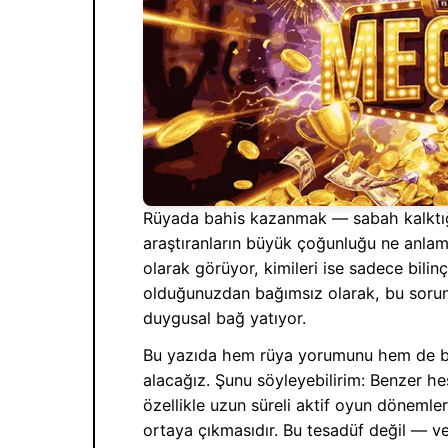
Rüyada bahis kazanmak — sabah kalktığı
araştıranların büyük çoğunluğu ne anlama 
olarak görüyor, kimileri ise sadece bili
olduğunuzdan bağımsız olarak, bu sorunu
duygusal bağ yatıyor.
Bu yazıda hem rüya yorumunu hem de bunun
alacağız. Şunu söyleyebilirim: Benzer he
özellikle uzun süreli aktif oyun döneml
ortaya çıkmasıdır. Bu tesadüf değil — ve