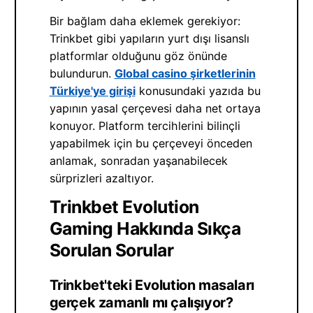
Bir bağlam daha eklemek gerekiyor:
Trinkbet gibi yapıların yurt dışı lisanslı
platformlar olduğunu göz önünde
bulundurun.
Global casino şirketlerinin
Türkiye'ye girişi
konusundaki yazıda bu
yapının yasal çerçevesi daha net ortaya
konuyor. Platform tercihlerini bilinçli
yapabilmek için bu çerçeveyi önceden
anlamak, sonradan yaşanabilecek
sürprizleri azaltıyor.
Trinkbet Evolution
Gaming Hakkında Sıkça
Sorulan Sorular
Trinkbet'teki Evolution masaları
gerçek zamanlı mı çalışıyor?