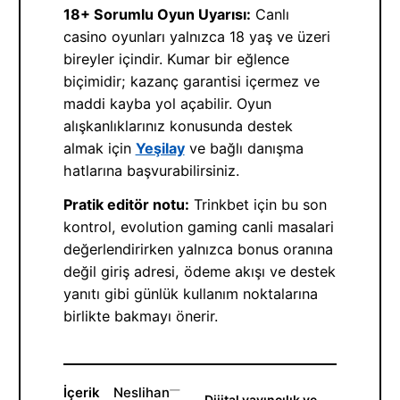
18+ Sorumlu Oyun Uyarısı:
Canlı
casino oyunları yalnızca 18 yaş ve üzeri
bireyler içindir. Kumar bir eğlence
biçimidir; kazanç garantisi içermez ve
maddi kayba yol açabilir. Oyun
alışkanlıklarınız konusunda destek
almak için
Yeşilay
ve bağlı danışma
hatlarına başvurabilirsiniz.
Pratik editör notu:
Trinkbet için bu son
kontrol, evolution gaming canli masalari
değerlendirirken yalnızca bonus oranına
değil giriş adresi, ödeme akışı ve destek
yanıtı gibi günlük kullanım noktalarına
birlikte bakmayı önerir.
İçerik
Neslihan
—
Dijital yayıncılık ve