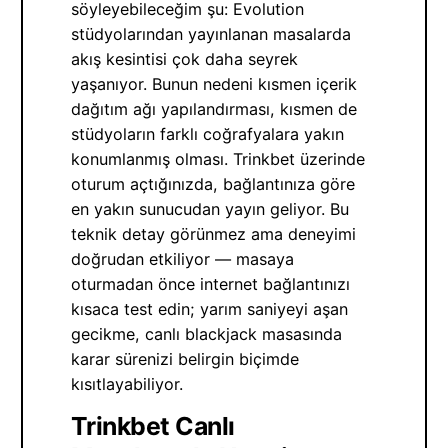
söyleyebileceğim şu: Evolution
stüdyolarından yayınlanan masalarda
akış kesintisi çok daha seyrek
yaşanıyor. Bunun nedeni kısmen içerik
dağıtım ağı yapılandırması, kısmen de
stüdyoların farklı coğrafyalara yakın
konumlanmış olması. Trinkbet üzerinde
oturum açtığınızda, bağlantınıza göre
en yakın sunucudan yayın geliyor. Bu
teknik detay görünmez ama deneyimi
doğrudan etkiliyor — masaya
oturmadan önce internet bağlantınızı
kısaca test edin; yarım saniyeyi aşan
gecikme, canlı blackjack masasında
karar sürenizi belirgin biçimde
kısıtlayabiliyor.
Trinkbet Canlı