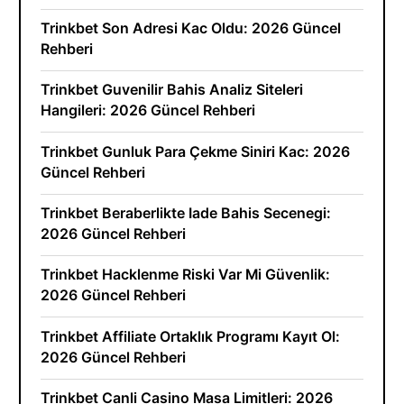
Trinkbet Son Adresi Kac Oldu: 2026 Güncel
Rehberi
Trinkbet Guvenilir Bahis Analiz Siteleri
Hangileri: 2026 Güncel Rehberi
Trinkbet Gunluk Para Çekme Siniri Kac: 2026
Güncel Rehberi
Trinkbet Beraberlikte Iade Bahis Secenegi:
2026 Güncel Rehberi
Trinkbet Hacklenme Riski Var Mi Güvenlik:
2026 Güncel Rehberi
Trinkbet Affiliate Ortaklık Programı Kayıt Ol:
2026 Güncel Rehberi
Trinkbet Canli Casino Masa Limitleri: 2026