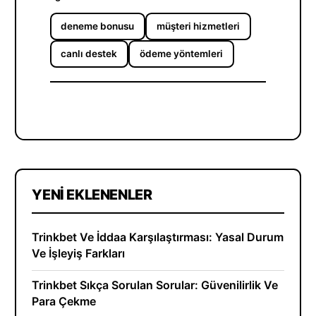
deneme bonusu
müşteri hizmetleri
canlı destek
ödeme yöntemleri
YENI EKLENENLER
Trinkbet Ve İddaa Karşılaştırması: Yasal Durum
Ve İşleyiş Farkları
Trinkbet Sıkça Sorulan Sorular: Güvenilirlik Ve
Para Çekme