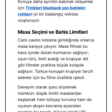
Konuya daha ayrıntılı bakmak isteyenler
için
Trinkbet blackjack yan bahisler
rehberi
iyi bir başlangıç noktası
oluşturuyor.
Masa Seçimi ve Bahis Limitleri
Canlı casino lobisine girildiğinde onlarca
masa karşıya çıkıyor. Masa filtresi bu
kaos içinde düzen kurmanızı sağlıyor;
oyun türü, limit aralığı ve krupiyer dili
gibi filtreler pratikte büyük kolaylık
sağlıyor. Türkçe konuşan krupiyer tercih
edenler için bu filtre özellikle işlevli.
Deneyim olarak şunu söylemek
mümkün: düşük limitli masalardan
başlamak hem bütçeyi koruma hem de
oyunun akışını kavrama açısından
mantıklı bir tercih. Yüksek limitli VIP