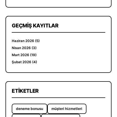
GEÇMIŞ KAYITLAR
Haziran 2026 (5)
Nisan 2026 (3)
Mart 2026 (19)
Şubat 2026 (4)
ETIKETLER
deneme bonusu
müşteri hizmetleri