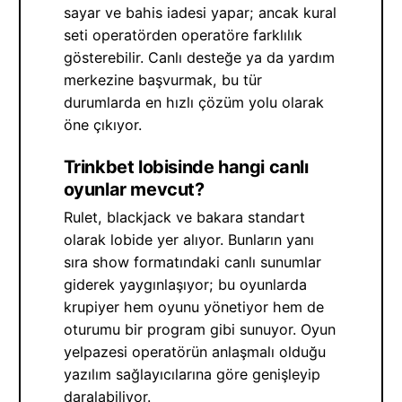
sayar ve bahis iadesi yapar; ancak kural
seti operatörden operatöre farklılık
gösterebilir. Canlı desteğe ya da yardım
merkezine başvurmak, bu tür
durumlarda en hızlı çözüm yolu olarak
öne çıkıyor.
Trinkbet lobisinde hangi canlı
oyunlar mevcut?
Rulet, blackjack ve bakara standart
olarak lobide yer alıyor. Bunların yanı
sıra show formatındaki canlı sunumlar
giderek yaygınlaşıyor; bu oyunlarda
krupiyer hem oyunu yönetiyor hem de
oturumu bir program gibi sunuyor. Oyun
yelpazesi operatörün anlaşmalı olduğu
yazılım sağlayıcılarına göre genişleyip
daralabiliyor.