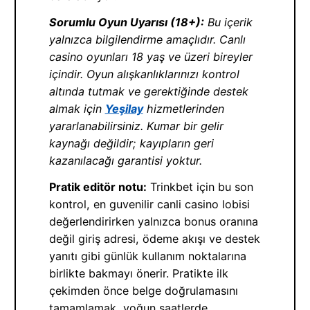
Sorumlu Oyun Uyarısı (18+):
Bu içerik
yalnızca bilgilendirme amaçlıdır. Canlı
casino oyunları 18 yaş ve üzeri bireyler
içindir. Oyun alışkanlıklarınızı kontrol
altında tutmak ve gerektiğinde destek
almak için
Yeşilay
hizmetlerinden
yararlanabilirsiniz. Kumar bir gelir
kaynağı değildir; kayıpların geri
kazanılacağı garantisi yoktur.
Pratik editör notu:
Trinkbet için bu son
kontrol, en guvenilir canli casino lobisi
değerlendirirken yalnızca bonus oranına
değil giriş adresi, ödeme akışı ve destek
yanıtı gibi günlük kullanım noktalarına
birlikte bakmayı önerir. Pratikte ilk
çekimden önce belge doğrulamasını
tamamlamak, yoğun saatlerde