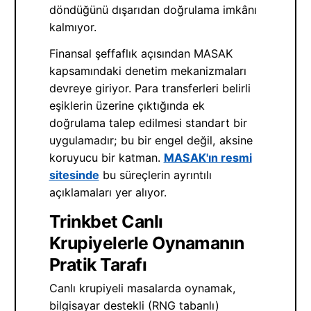
döndüğünü dışarıdan doğrulama imkânı
kalmıyor.
Finansal şeffaflık açısından MASAK
kapsamındaki denetim mekanizmaları
devreye giriyor. Para transferleri belirli
eşiklerin üzerine çıktığında ek
doğrulama talep edilmesi standart bir
uygulamadır; bu bir engel değil, aksine
koruyucu bir katman.
MASAK'ın resmi
sitesinde
bu süreçlerin ayrıntılı
açıklamaları yer alıyor.
Trinkbet Canlı
Krupiyelerle Oynamanın
Pratik Tarafı
Canlı krupiyeli masalarda oynamak,
bilgisayar destekli (RNG tabanlı)