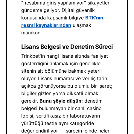
"hesabıma giriş yapılamıyor" şikayetleri
gündeme geliyor. Dijital güvenlik
konusunda kapsamlı bilgiye
BTK'nın
resmi kaynaklarından
ulaşmak
mümkün.
Lisans Belgesi ve Denetim Süreci
Trinkbet'in hangi lisans altında faaliyet
gösterdiğini anlamak için genellikle
sitenin alt bölümüne bakmak yeterli
oluyor. Lisans numarası ve veriliş tarihi
açıkça görünüyorsa bu olumlu bir işaret;
bilgiler gizleniyorsa dikkatli olmak
gerekir.
Bunu şöyle düşün:
denetim
belgesi bulunmayan bir canlı casino
lobisi, sertifikasız bir laboratuvarın
yürüttüğü testle aynı kategoride
değerlendiriliyor — sürecin içinde neler