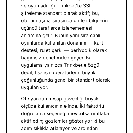
ve oyun adilliği. Trinkbet'te SSL
şifreleme standart olarak aktif; bu,
oturum açma sırasında girilen bilgilerin
üçüncü taraflarca izlenememesi
anlamına gelir. Bunun yanı sıra canlı
oyunlarda kullanılan donanım — kart
destesi, rulet çarkı — periyodik olarak
bağımsız denetimden geçer. Bu
uygulama yalnızca Trinkbet'e özgü
değil; lisanslı operatörlerin büyük
çoğunluğunda genel bir standart olarak
uygulanıyor.
Öte yandan hesap güvenliği büyük
ölçüde kullanıcının elinde. İki faktörlü
doğrulama seçeneği mevcutsa mutlaka
aktif edin; gözlemler gösteriyor ki bu
adım sıklıkla atlanıyor ve ardından