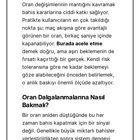
Oran değişimlerinin mantığını kavramak
bahis kararlarına ciddi katkı sağlıyor.
Pratikte kullanıcıların en çok takıldığı
nokta şu: maç akışına göre avantajlı
görünen bir oran, birkaç saniye içinde
kapanabiliyor.
Burada acele etme
demek doğru, ama aşırı beklemenin de
fırsatı kaçırttığı bir gerçek. Kendi risk
toleransına göre ne kadar beklemeyi
göze alabileceğini önceden belirlemek,
o anlık baskıyı önemli ölçüde azaltıyor.
Oran Dalgalanmalarına Nasıl
Bakmalı?
Bir oran aniden düştüğünde bu her
zaman bahis kapatmak için bir sinyal
değil. Genellikle büyük miktarlı bahisler
yerleştirildikten sonra sistem dengeyi