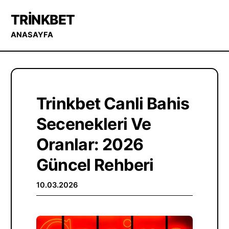
TRINKBET
ANASAYFA
Trinkbet Canli Bahis
Secenekleri Ve
Oranlar: 2026
Güncel Rehberi
10.03.2026