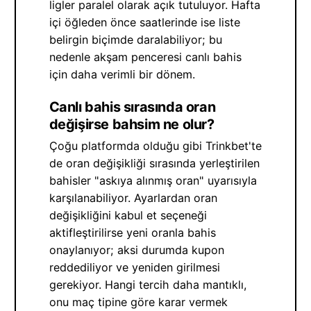
ligler paralel olarak açık tutuluyor. Hafta
içi öğleden önce saatlerinde ise liste
belirgin biçimde daralabiliyor; bu
nedenle akşam penceresi canlı bahis
için daha verimli bir dönem.
Canlı bahis sırasında oran
değişirse bahsim ne olur?
Çoğu platformda olduğu gibi Trinkbet'te
de oran değişikliği sırasında yerleştirilen
bahisler "askıya alınmış oran" uyarısıyla
karşılanabiliyor. Ayarlardan oran
değişikliğini kabul et seçeneği
aktifleştirilirse yeni oranla bahis
onaylanıyor; aksi durumda kupon
reddediliyor ve yeniden girilmesi
gerekiyor. Hangi tercih daha mantıklı,
onu maç tipine göre karar vermek