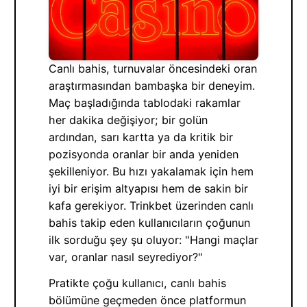
Canlı bahis, turnuvalar öncesindeki oran
araştırmasından bambaşka bir deneyim.
Maç başladığında tablodaki rakamlar
her dakika değişiyor; bir golün
ardından, sarı kartta ya da kritik bir
pozisyonda oranlar bir anda yeniden
şekilleniyor. Bu hızı yakalamak için hem
iyi bir erişim altyapısı hem de sakin bir
kafa gerekiyor. Trinkbet üzerinden canlı
bahis takip eden kullanıcıların çoğunun
ilk sorduğu şey şu oluyor: "Hangi maçlar
var, oranlar nasıl seyrediyor?"
Pratikte çoğu kullanıcı, canlı bahis
bölümüne geçmeden önce platformun