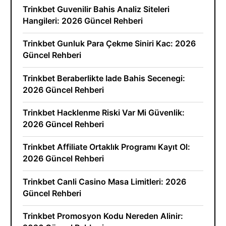
Trinkbet Guvenilir Bahis Analiz Siteleri
Hangileri: 2026 Güncel Rehberi
Trinkbet Gunluk Para Çekme Siniri Kac: 2026
Güncel Rehberi
Trinkbet Beraberlikte Iade Bahis Secenegi:
2026 Güncel Rehberi
Trinkbet Hacklenme Riski Var Mi Güvenlik:
2026 Güncel Rehberi
Trinkbet Affiliate Ortaklık Programı Kayıt Ol:
2026 Güncel Rehberi
Trinkbet Canli Casino Masa Limitleri: 2026
Güncel Rehberi
Trinkbet Promosyon Kodu Nereden Alinir: