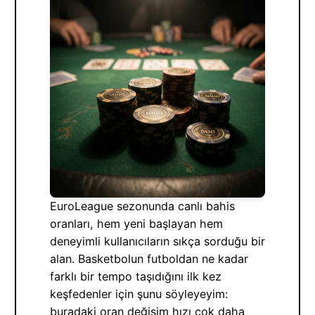
EuroLeague sezonunda canlı bahis
oranları, hem yeni başlayan hem
deneyimli kullanıcıların sıkça sorduğu bir
alan. Basketbolun futboldan ne kadar
farklı bir tempo taşıdığını ilk kez
keşfedenler için şunu söyleyeyim:
buradaki oran değişim hızı çok daha