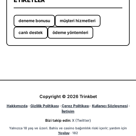
deneme bonusu
müşteri hizmetleri
canlı destek
ödeme yöntemleri
Copyright © 2026 Trinkbet
Hakkımızda
·
Gizlilik Politikası
·
Çerez Politikası
·
Kullanıcı Sözleşmesi
·
İletişim
Bizi takip edin:
X (Twitter)
Yalnızca 18 yaş ve üzeri. Bahis ve casino bağımlılık riski içerir; yardım için
Yeşilay
· 182