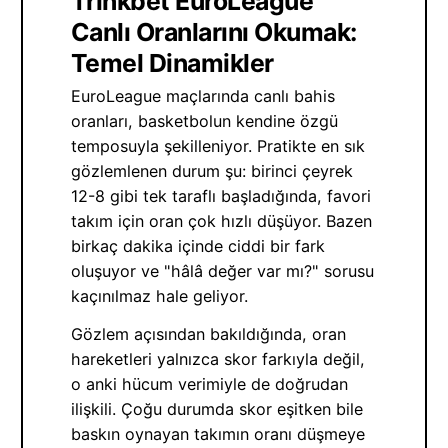
Trinkbet EuroLeague
Canlı Oranlarını Okumak:
Temel Dinamikler
EuroLeague maçlarında canlı bahis
oranları, basketbolun kendine özgü
temposuyla şekilleniyor. Pratikte en sık
gözlemlenen durum şu: birinci çeyrek
12-8 gibi tek taraflı başladığında, favori
takım için oran çok hızlı düşüyor. Bazen
birkaç dakika içinde ciddi bir fark
oluşuyor ve "hâlâ değer var mı?" sorusu
kaçınılmaz hale geliyor.
Gözlem açısından bakıldığında, oran
hareketleri yalnızca skor farkıyla değil,
o anki hücum verimiyle de doğrudan
ilişkili. Çoğu durumda skor eşitken bile
baskın oynayan takımın oranı düşmeye