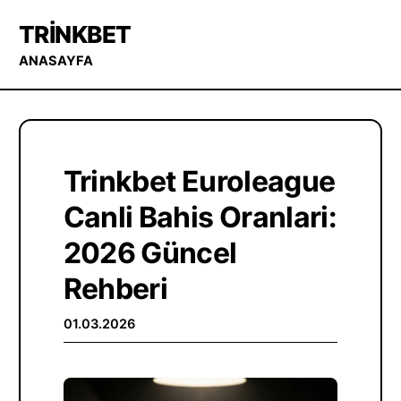
TRINKBET
ANASAYFA
Trinkbet Euroleague
Canli Bahis Oranlari:
2026 Güncel
Rehberi
01.03.2026